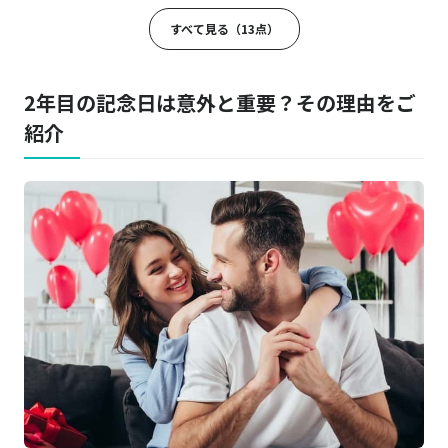
シカケテガミ
商品詳細はこちら
すべて見る（13点）
アクリルブロックミュージックデザイン
商品詳細はこちら
2年目の記念日は意外と重要？その理由をご
紹介
ギフト専門店 THE WOW
商品詳細はこちら
サーモラウンドタンブラー マットタイプ
土屋鞄製造所
商品詳細はこちら
ウルバーノ ベルトカードケース
JOGGO／ジョッゴ
商品詳細はこちら
スリムキーケース
名入れベアキーリング
商品詳細はこちら
Calendar iPhone Case
商品詳細はこちら