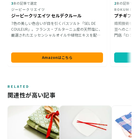
3
本の記事で選定
2
本の記事で選
ジーピークリエイツ
ROKUMEI 
ジーピークリエイツ セルデクルール
プチギフト 
7色の美しい色合いが目を引くバスソルト「SEL DE
焙煎技術を競
COULEUR」。フランス・ブルターニュ産の天然塩に、
豆へのこだわ
厳選されたエッセンシャルオイルや植物エキスを配合
門店「ロクメ
しています。ローズやラベンダーなど香りのバリエー
番人気のロク
ションも豊かな詰め合わせで、カラフルな湯色とやさ
のフレーバー
しい香りが疲れをそっと癒やしてくれます。誕生日
ー好きな男性
Amazonはこちら
に、お疲れ様の気持ちを込めたプチギフトとしておす
すすめです。
すめです。
RELATED
関連性が高い記事