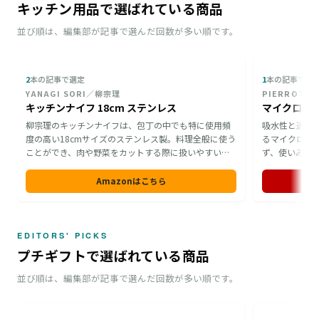
キッチン用品で選ばれている商品
並び順は、編集部が記事で選んだ回数が多い順です。
2
本の記事で選定
1
本の記事で選
YANAGI SORI／柳宗理
PIERROT/
キッチンナイフ 18cm ステンレス
マイクロフ
柳宗理のキッチンナイフは、包丁の中でも特に使用頻
吸水性と速乾
度の高い18cmサイズのステンレス製。料理全般に使う
るマイクロフ
ことができ、肉や野菜をカットする際に扱いやすい一
ず、使いみち
本です。どこのご家庭にも一本は用意されていること
す。1つのパ
が多いからこそ、引っ越しを機に新調してもらう贈り
いるため、自
Amazonはこちら
物として、引っ越し祝いに適しています。
使いやすさで
ギフトに重宝
EDITORS' PICKS
プチギフトで選ばれている商品
並び順は、編集部が記事で選んだ回数が多い順です。