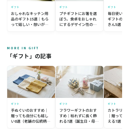
ギフト
ギフト
ギフト
おしゃれなキッチン用
プチギフトにお箸を選
毎日使いた
品のギフト15選｜もら
ぼう。食卓をおしゃれ
ギフトのお
って嬉しい・想いが伝
にするデザイン性の高
きん5選
わるプレゼント
いアイテム4選
MORE IN GIFT
「ギフト」の記事
ギフト
ギフト
ギフト
手ぬぐいのおすすめ｜
フラワーギフトのおす
カトラリー
贈っても自分にも嬉し
すめ｜枯れずに長く飾
｜贈っても
い8選（老舗の伝統柄か
れる7選（誕生日・母の
える7選（
ら個性派まで）【プレ
日・記念日）【プレゼ
築祝い・誕