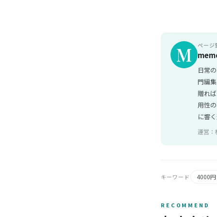
ページ
mem
日常の
門編集
贈れば
用性の
に響く
運営：
4000円
キーワード
RECOMMEND