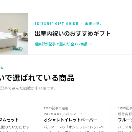
EDITORS' GIFT GUIDE ／ 出産内祝い
出産内祝いのおすすめギフト
編集部が記事で選んだ 全152商品 →
KS
いで選ばれている商品
が記事で選んだ回数が多い順です。
1
本の記事で選定
1
本の記
ー
PALMART／パルマート
新宿高
ダムセット
オシャレトイレットペーパー
フルー
を贈りたい方におす
パルマートの「オシャレトイレットペ
バラマキ