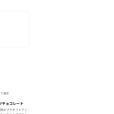
事で選定
1
本の記事で選定
野
PRAIRIE DOG ／プレーリードッグ
ツチョコレート
紅茶とハンカチのプチギフト
用のプチギフトでも安っぽく
花柄やクローバー柄、だるま柄など、