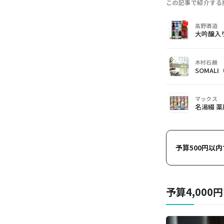
この記事で紹介する
画
商
購
高野酒造
像
品
入
大吟醸入
木村石鹸
SOMAL
マックス
名湯綴 
予算500円以
予算4,00