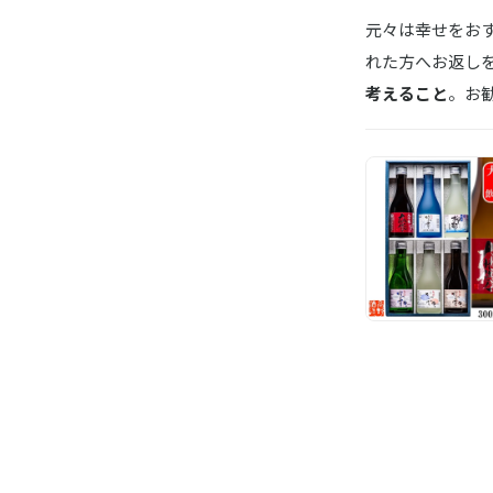
元々は幸せをお
れた方へお返し
考えること
。お