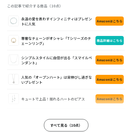
この記事で紹介する商品（10点）
画
商
購
永遠の愛を表わすインフィニティはプレゼン
Amazonはこちら
像
品
入
トに人気
華奢なチェーンがオシャレ「Tシリーズのチ
商品詳細はこちら
ェーンリング」
シンプルスタイルに自信が出る「スマイルペ
Amazonはこちら
ンダント」
人気の「オープンハート」は背伸びし過ぎな
Amazonはこちら
いプレゼント
キュートで上品！揺れるハートのピアス
Amazonはこちら
シンプルで高級感漂うティファニーの長財布
商品詳細はこちら
すべて見る（10点）