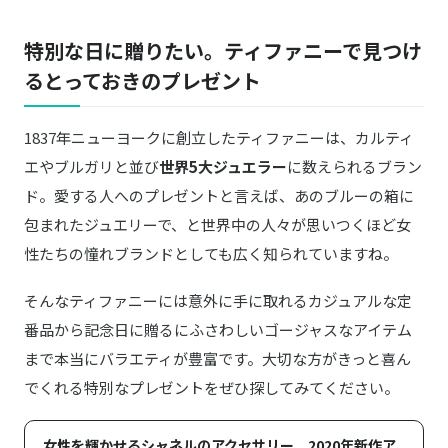
ひと目見てティファニーとわかるブルー！名
Amazonはこちら
入れで特別感もプラス
特別な日に贈りたい。ティファニーで見つけ
るとっておきのプレゼント
ティファニーブルーのエナメル加工がおしゃ
商品詳細はこちら
れなキーリング
1837年ニューヨークに創立したティファニーは、カルティ
長く使える究極のシンプルスタイルのブレス
商品詳細はこちら
レット
エやブルガリと並び
世界5大ジュエラー
に数えられるブラン
ド。愛する人へのプレゼントと言えば、あのブルーの箱に
ピンクゴールドのキーがおしゃれな記念デザ
商品詳細はこちら
包まれたジュエリーで、と世界中の人々が思いつくほど女
イン
性たちの憧れブランドとしても広く知られていますね。
そんなティファニーには意外に手に取れるカジュアルな定
番品から記念日に贈るにふさわしいゴージャスなアイテム
まで本当にバラエティが豊富です。大切な方がきっと喜ん
でくれる特別なプレゼントをぜひ探してみてください。
女性を輝かせるシャネルのアクセサリー。2020年新作ア