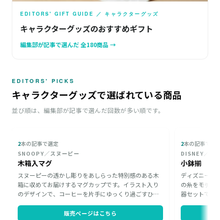
EDITORS' GIFT GUIDE ／ キャラクターグッズ
キャラクターグッズのおすすめギフト
編集部が記事で選んだ 全180商品 →
EDITORS' PICKS
キャラクターグッズで選ばれている商品
並び順は、編集部が記事で選んだ回数が多い順です。
2
本の記事で選定
2
本の記事で選
SNOOPY／スヌーピー
DISNEY／デ
木箱入マグ
小鉢揃
スヌーピーの透かし彫りをあしらった特別感のある木
ディズニーの
箱に収めてお届けするマグカップです。イラスト入り
の糸をモチー
のデザインで、コーヒーを片手にゆっくり過ごすひと
器セットです
ときを大好きなスヌーピーとともに彩ります。木箱の
ん、小さなお
まま手渡せる仕立ては、誕生日やクリスマスのちょっ
だける一品。
販売ページはこちら