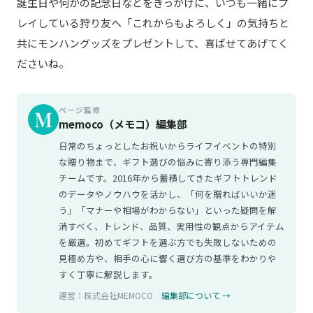
誕生日や何かの記念日などをきっかけに、いつも一緒にプ
レイしている狩り友へ「これからもよろしく」の気持ちと
共にモンハングッズをプレゼントして、喜ばせてあげてく
ださいね。
ページ監修
memoco（メモコ）編集部
日常のちょっとしたお祝いからライフイベントの特別
な贈り物まで、ギフト選びの悩みに寄り添う専門編集
チームです。2016年から蓄積してきたギフトトレンド
のデータやノウハウを活かし、「何を贈ればいいか迷
う」「マナーや相場がわからない」といった疑問を解
消すべく、トレンド、品質、実用性の観点からアイテム
を厳選。初めてギフトを選ぶ方でも失敗しないための
見極め方や、相手の心に響く選び方の基準をわかりや
すく丁寧に解説します。
運営：株式会社MEMOCO
編集部について →