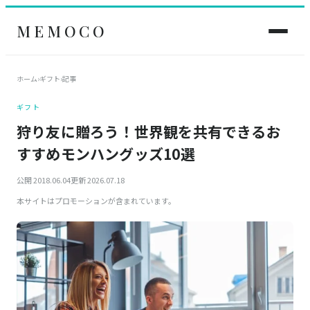
MEMOCO
ホーム
›
ギフト
›
記事
ギフト
狩り友に贈ろう！世界観を共有できるお
すすめモンハングッズ10選
公開 2018.06.04
更新 2026.07.18
本サイトはプロモーションが含まれています。