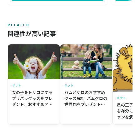
とした贈り物にふさわしい一品です。
の贈り物とし
す。
RELATED
関連性が高い記事
ギフト
ギフト
バムとケロのおすすめ
女の子をトリコにする
グッズ9選。バムケロの
プリパラグッズをプレ
ギフト
世界観をプレゼントし
ゼント。おすすめアイ
星の王子さ
よう！
テム10選
を存分に楽
ァンを満足
トアイテム7