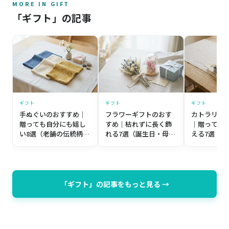
MORE IN GIFT
「ギフト」の記事
ギフト
ギフト
ギフト
手ぬぐいのおすすめ｜
フラワーギフトのおす
カトラリー
贈っても自分にも嬉し
すめ｜枯れずに長く飾
｜贈っても
い8選（老舗の伝統柄か
れる7選（誕生日・母の
える7選（
ら個性派まで）【プレ
日・記念日）【プレゼ
築祝い・誕
ゼント目線】
ント目線】
レゼント目
「ギフト」の記事をもっと見る →