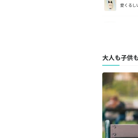
愛くるし
バムとケ
使い勝手
大人も子供
あの名場
ギフトグ