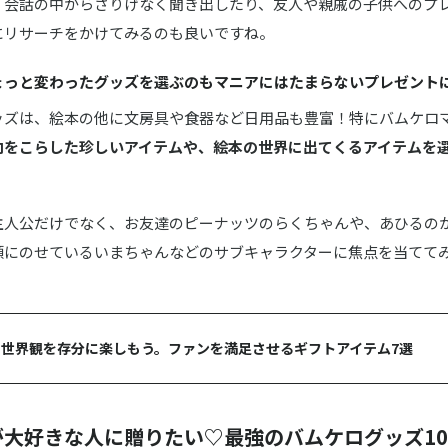
、会話の中からさりげなく聞き出したり、友人や親戚の子供へのプ
にリサーチをかけてみるのも良いですね。
ょっと変わったグッズを選ぶのもマニアにはたまらないプレゼント
ッズは、絵本の他に文房具や食器など日用品も豊富！特にバムケロ
向をこらした珍しいアイテムや、絵本の世界に出てくるアイテムを
主人公だけでなく、お友達のピーナッツのらくちゃんや、あひるの
頭にのせているいまちゃんなどのサブキャラクターに焦点を当てて
世界観を存分に楽しもう。ファンを満足させるギフトアイテム7選
が大好きな人に贈りたい♡最強のバムケログッズ1