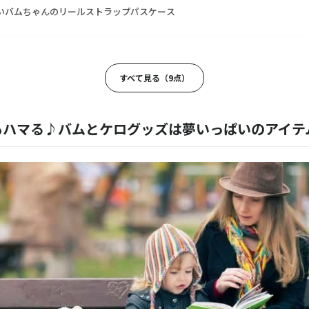
いバムちゃんのリールストラップパスケース
ロのあの料理が食べられるグッズ？！レシピ集
すべて見る（9点）
の良いバムとケロのおしゃれな付箋
もハマる♪バムとケログッズは夢いっぱいのアイテ
面をパズルに♪「バムとケロのにちようびパズル」
ッズにぴったり！ガラコのミニ絵本が入った絵本セット