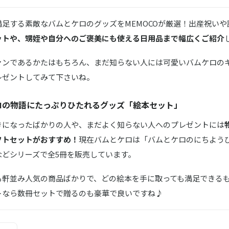
足する素敵なバムとケロのグッズをMEMOCOが厳選！出産祝い
ットや、甥姪や自分へのご褒美にも使える日用品まで幅広くご紹介
ァンであるかたはもちろん、まだ知らない人には可愛いバムケロの
レゼントしてみて下さいね。
ロの物語にたっぷりひたれるグッズ「絵本セット」
きになったばかりの人や、まだよく知らない人へのプレゼントには
フトセットがおすすめ！
現在バムとケロは「バムとケロのにちよう
などシリーズで全5冊を販売しています。
も軒並み人気の商品ばかりで、どの絵本を手に取っても満足できる
トなら数冊セットで贈るのも豪華で良いですね♪