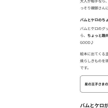
大人が相手なら
っそり親御さん
バムとケロのち
バムとケロのグ
ら、
ちょっと趣
GOOD♪
絵本に出てくる
焼らしきものを
です。
星の王子さまの
バムとケロ