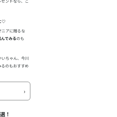
レゼントなら、こ
に♡
マニアに贈るな
選んでみる
のも
かいちゃん、今川
みるのもおすすめ
›
0選！