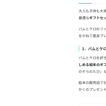
大人も子供も大満
最適な
ギフトセ
バムとケロのフ
をかねて是非プ
1．バムとケ
バムとケロを好
しめる絵本のギ
のそらのたび」
絵本の販売店で
かくのプレゼン