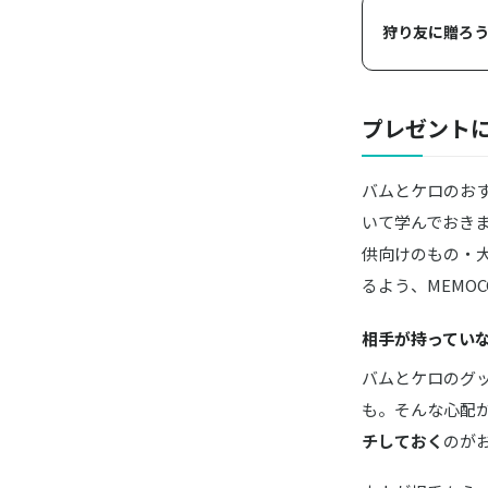
狩り友に贈ろう
プレゼント
バムとケロのお
いて学んでおき
供向けのもの・
るよう、MEMO
相手が持ってい
バムとケロのグ
も。そんな心配
チしておく
のが