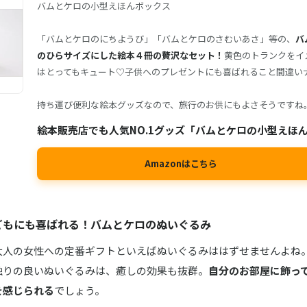
バムとケロの小型えほんボックス
「バムとケロのにちようび」「バムとケロのさむいあさ」等の、
バ
のひらサイズにした絵本４冊の贅沢なセット！
黄色のトランクをイ
はとってもキュート♡子供へのプレゼントにも喜ばれること間違い
持ち運び便利な絵本グッズなので、旅行のお供にもよさそうですね
絵本販売店でも人気NO.1グッズ「バムとケロの小型えほ
Amazonはこちら
どもにも喜ばれる！バムとケロのぬいぐるみ
大人の女性への定番ギフトといえばぬいぐるみははずせませんよね
触りの良いぬいぐるみは、癒しの効果も抜群。
自分のお部屋に飾っ
を感じられる
でしょう。