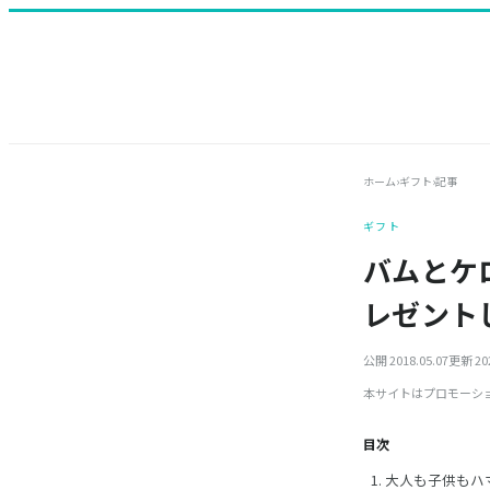
ホーム
›
ギフト
›
記事
ギフト
バムとケ
レゼント
公開 2018.05.07
更新 202
本サイトはプロモーシ
目次
大人も子供もハ