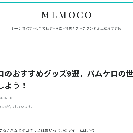
MEMOCO
シーンで探す
相手で探す
検索
特集
ギフト
ブランド
お土産
おすすめ
ロのおすすめグッズ9選。バムケロの
しよう！
6.07.18
ョンが含まれています。
マる♪バムとケログッズは夢いっぱいのアイテムばかり