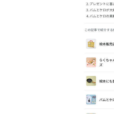
プレゼントに喜
バムとケロが大
バムとケロの素
この記事で紹介する
画
商
購
絵本販売
像
品
入
らくちゃ
ズ
絵本にも
バムとケ