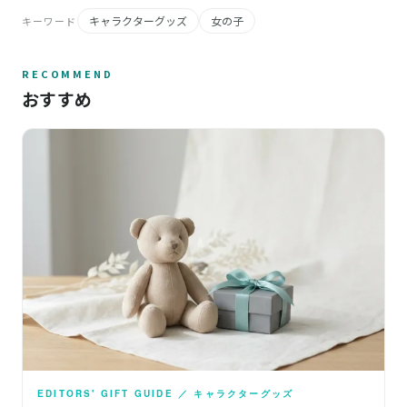
キャラクターグッズ
女の子
キーワード
RECOMMEND
おすすめ
EDITORS' GIFT GUIDE ／ キャラクターグッズ