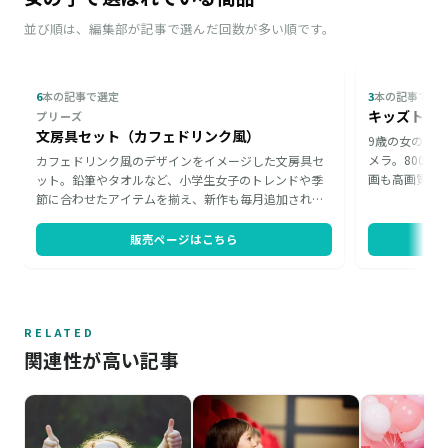
並び順は、編集部が記事で選んだ回数が多い順です。
6
本の記事で選定
3
本の記事で選
キッズトイ
プリーズ
文房具セット（カフェドリンク風）
9歳の女の子
メラ。800万
カフェドリンク風のデザインをイメージした文房具セ
画も高画質で
ット。鉛筆やタオルなど、小学生女子のトレンドや季
スコットのデ
節に合わせたアイテムを揃え、新作も毎月追加されて
も子供目線の
います。可愛いものが好きな女の子、特に低学年の子
す。写真加工
に人気で、友達同士でお揃いにしたり、誕生日やクリ
販売ページはこちら
誕生日プレゼ
スマスのプレゼント交換にしたりと、贈り物に選びや
すい一品です。
RELATED
関連性が高い記事