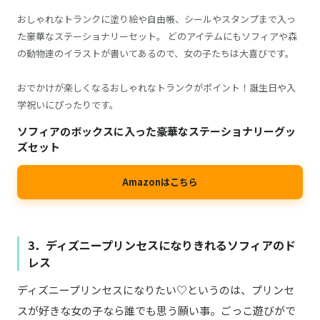
おしゃれなトランクに塗り絵や自由帳、シールやスタンプまで入っ
た豪華なステーショナリーセット。 どのアイテムにもソフィアや森
の動物達のイラストが書いてあるので、女の子たちは大喜びです。
おでかけが楽しくなるおしゃれなトランクがポイント！誕生日や入
学祝いにぴったりです。
ソフィアのボックスに入った豪華なステーショナリーグッ
ズセット
Amazonはこちら
3．ディズニープリンセスになりきれるソフィアのド
レス
ディズニープリンセスになりたい♡というのは、プリンセ
スが好きな女の子なら誰でも思う願い事。ごっこ遊びがで