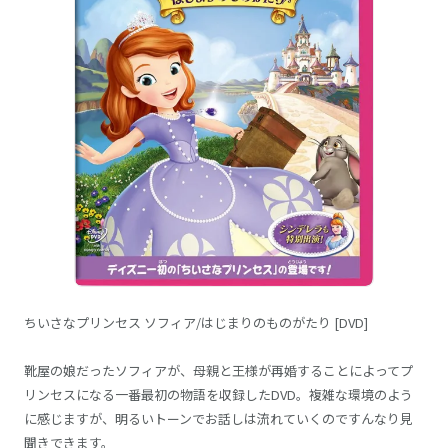
ちいさなプリンセス ソフィア/はじまりのものがたり [DVD]
靴屋の娘だったソフィアが、母親と王様が再婚することによってプ
リンセスになる一番最初の物語を収録したDVD。複雑な環境のよう
に感じますが、明るいトーンでお話しは流れていくのですんなり見
聞きできます。