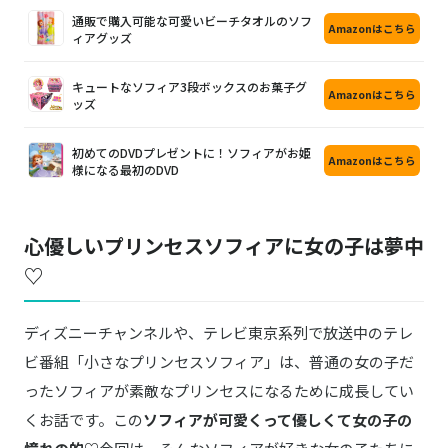
通販で購入可能な可愛いビーチタオルのソフ
Amazonはこちら
ィアグッズ
キュートなソフィア3段ボックスのお菓子グ
Amazonはこちら
ッズ
初めてのDVDプレゼントに！ソフィアがお姫
Amazonはこちら
様になる最初のDVD
心優しいプリンセスソフィアに女の子は夢中
♡
ディズニーチャンネルや、テレビ東京系列で放送中のテレ
ビ番組「小さなプリンセスソフィア」は、普通の女の子だ
ったソフィアが素敵なプリンセスになるために成長してい
くお話です。この
ソフィアが可愛くって優しくて女の子の