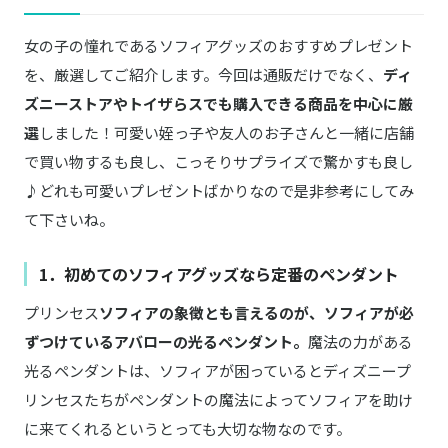
女の子の憧れであるソフィアグッズのおすすめプレゼント
を、厳選してご紹介します。今回は通販だけでなく、
ディ
ズニーストアやトイザらスでも購入できる商品を中心に厳
選
しました！可愛い姪っ子や友人のお子さんと一緒に店舗
で買い物するも良し、こっそりサプライズで驚かすも良し
♪どれも可愛いプレゼントばかりなので是非参考にしてみ
て下さいね。
1．初めてのソフィアグッズなら定番のペンダント
プリンセス
ソフィアの象徴とも言えるのが、ソフィアが必
ずつけているアバローの光るペンダント。
魔法の力がある
光るペンダントは、ソフィアが困っているとディズニープ
リンセスたちがペンダントの魔法によってソフィアを助け
に来てくれるというとっても大切な物なのです。