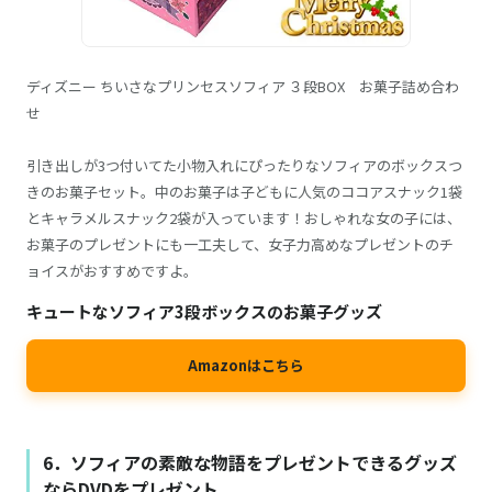
ディズニー ちいさなプリンセスソフィア ３段BOX お菓子詰め合わ
せ
引き出しが3つ付いてた小物入れにぴったりなソフィアのボックスつ
きのお菓子セット。中のお菓子は子どもに人気のココアスナック1袋
とキャラメルスナック2袋が入っています！おしゃれな女の子には、
お菓子のプレゼントにも一工夫して、女子力高めなプレゼントのチ
ョイスがおすすめですよ。
キュートなソフィア3段ボックスのお菓子グッズ
Amazonはこちら
6．ソフィアの素敵な物語をプレゼントできるグッズ
ならDVDをプレゼント