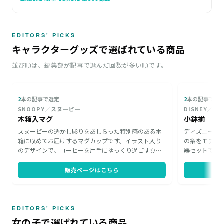
EDITORS' PICKS
キャラクターグッズで選ばれている商品
並び順は、編集部が記事で選んだ回数が多い順です。
2
本の記事で選定
2
本の記事で選
SNOOPY／スヌーピー
DISNEY／デ
木箱入マグ
小鉢揃
スヌーピーの透かし彫りをあしらった特別感のある木
ディズニーの
箱に収めてお届けするマグカップです。イラスト入り
の糸をモチー
のデザインで、コーヒーを片手にゆっくり過ごすひと
器セットです
ときを大好きなスヌーピーとともに彩ります。木箱の
ん、小さなお
まま手渡せる仕立ては、誕生日やクリスマスのちょっ
だける一品。
販売ページはこちら
とした贈り物にふさわしい一品です。
の贈り物とし
す。
EDITORS' PICKS
女の子で選ばれている商品