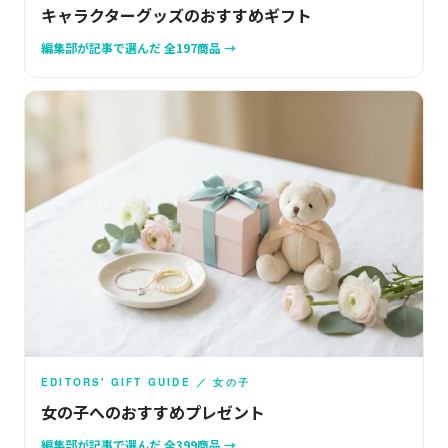
キャラクターグッズのおすすめギフト
編集部が記事で選んだ 全197商品 →
EDITORS' GIFT GUIDE ／ 女の子
女の子へのおすすめプレゼント
編集部が記事で選んだ 全399商品 →