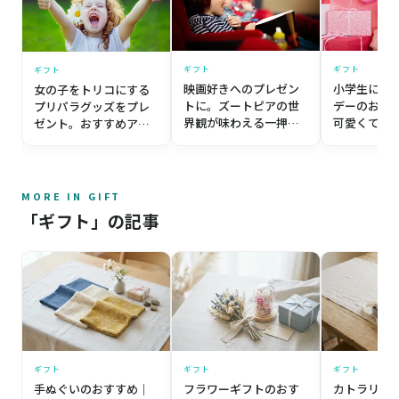
ギフト
ギフト
ギフト
映画好きへのプレゼン
小学生に贈
女の子をトリコにする
トに。ズートピアの世
デーのお返
プリパラグッズをプレ
界観が味わえる一押し
可愛くて気
ゼント。おすすめアイ
グッズ1選
アイテム13
テム10選
MORE IN GIFT
「ギフト」の記事
ギフト
ギフト
ギフト
手ぬぐいのおすすめ｜
フラワーギフトのおす
カトラリー