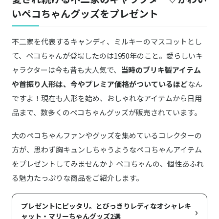
いペコちゃんグッズをプレゼント
不二家を代表するキャンディ、ミルキーのマスコットとし
て、ペコちゃんが登場したのは1950年のこと。愛らしいキ
ャラクターは今も昔も大人気で、
当時のブリキ製アイテム
や首振り人形は、今やプレミア価格がついているほど
なん
ですよ！現在も人形を始め、おしゃれなアイテムから日用
品まで、数多くのペコちゃんグッズが販売されています。
大のペコちゃんファンやグッズを集めているコレクターの
方が、思わず胸キュンしちゃうようなペコちゃんアイテム
をプレゼントしてみませんか♪ ペコちゃんの、個性あふれ
る魅力たっぷりな商品をご紹介します。
プレゼントにピッタリ。とびっきりレディなオシャレキ
›
ャット・マリーちゃんグッズ2選