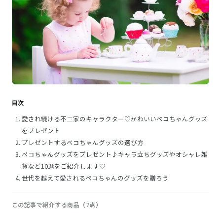
目次
愛され続ける不二家のキャラクター♡かわいいペコちゃんグッズ
をプレゼント
プレゼントするペコちゃんグッズの選び方
ペコちゃんグッズをプレゼント♪キャラ立ちグッズやオシャレ雑
貨など10選をご紹介します♡
世代を越えて愛されるペコちゃんのグッズを贈ろう
この記事で紹介する商品（7点）
画
商
購