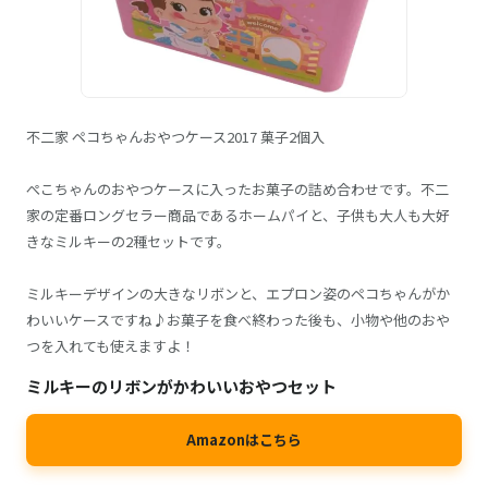
不二家 ペコちゃんおやつケース2017 菓子2個入
ぺこちゃんのおやつケースに入ったお菓子の詰め合わせです。不二
家の定番ロングセラー商品であるホームパイと、子供も大人も大好
きなミルキーの2種セットです。
ミルキーデザインの大きなリボンと、エプロン姿のペコちゃんがか
わいいケースですね♪お菓子を食べ終わった後も、小物や他のおや
つを入れても使えますよ！
ミルキーのリボンがかわいいおやつセット
Amazonはこちら