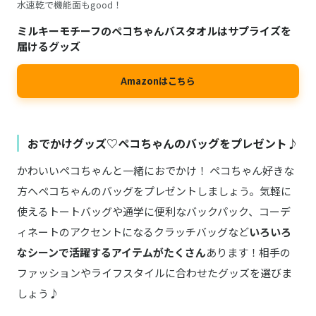
水速乾で機能面もgood！
ミルキーモチーフのペコちゃんバスタオルはサプライズを
届けるグッズ
Amazonはこちら
おでかけグッズ♡ペコちゃんのバッグをプレゼント♪
かわいいペコちゃんと一緒におでかけ！ ペコちゃん好きな
方へペコちゃんのバッグをプレゼントしましょう。気軽に
使えるトートバッグや通学に便利なバックパック、コーデ
ィネートのアクセントになるクラッチバッグなど
いろいろ
なシーンで活躍するアイテムがたくさん
あります！相手の
ファッションやライフスタイルに合わせたグッズを選びま
しょう♪