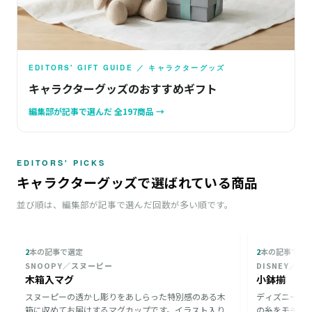
EDITORS' GIFT GUIDE ／ キャラクターグッズ
キャラクターグッズのおすすめギフト
編集部が記事で選んだ 全197商品 →
EDITORS' PICKS
キャラクターグッズで選ばれている商品
並び順は、編集部が記事で選んだ回数が多い順です。
2
本の記事で選定
2
本の記事で選
SNOOPY／スヌーピー
DISNEY／デ
木箱入マグ
小鉢揃
スヌーピーの透かし彫りをあしらった特別感のある木
ディズニーの
箱に収めてお届けするマグカップです。イラスト入り
の糸をモチー