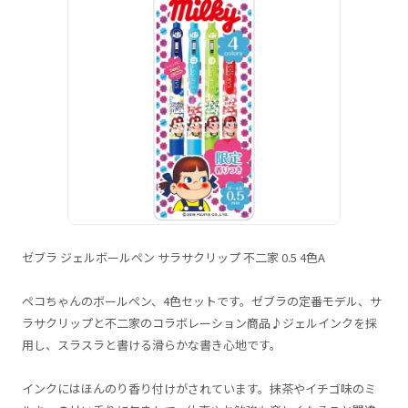
ゼブラ ジェルボールペン サラサクリップ 不二家 0.5 4色A
ペコちゃんのボールペン、4色セットです。ゼブラの定番モデル、サ
ラサクリップと不二家のコラボレーション商品♪ジェルインクを採
用し、スラスラと書ける滑らかな書き心地です。
インクにはほんのり香り付けがされています。抹茶やイチゴ味のミ