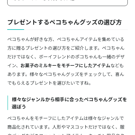
プレゼントするペコちゃんグッズの選び方
ペコちゃんが好きな方、ペコちゃんアイテムを集めている
方に贈るプレゼントの選び方をご紹介します。ペコちゃん
だけではなく、ボーイフレンドのポコちゃんも一緒のデザ
イン、
お菓子のミルキーをモチーフにしたアイテム
なども
あります。様々なペコちゃんグッズをチェックして、喜ん
でもらえるプレゼントを選びたいですね。
様々なジャンルから相手に合ったペコちゃんグッズを
選ぼう
ペコちゃんをモチーフにしたアイテムは様々なジャンルで
商品化されています。人形やマスコットだけではなく、服