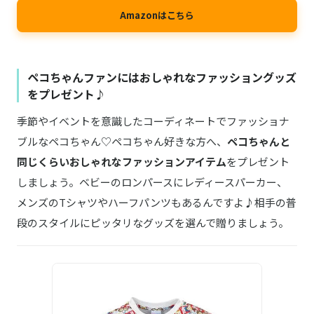
Amazonはこちら
ペコちゃんファンにはおしゃれなファッショングッズ
をプレゼント♪
季節やイベントを意識したコーディネートでファッショナ
ブルなペコちゃん♡ペコちゃん好きな方へ、
ペコちゃんと
同じくらいおしゃれなファッションアイテム
をプレゼント
しましょう。ベビーのロンパースにレディースパーカー、
メンズのTシャツやハーフパンツもあるんですよ♪相手の普
段のスタイルにピッタリなグッズを選んで贈りましょう。