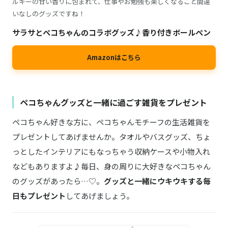
ルキーの甘い香りに包まれて、仕事やお勉強も楽しくなること間違
いなしのグッズですね！
サラサとペコちゃんのコラボグッズ♪香り付きボールペン
Amazonはこちら
ペコちゃんグッズと一緒に過ごす雑貨をプレゼント
ペコちゃん好きな方に、ペコちゃんモチーフの生活雑貨を
プレゼントしてあげませんか。タオルやバスグッズ、ちょ
っとしたインテリアにもなっちゃう収納ケースや小物入れ
などもありますよ♪毎日、身の周りに大好きなペコちゃん
のグッズがあったら…♡。
グッズと一緒にウキウキする毎
日もプレゼント
してあげましょう。