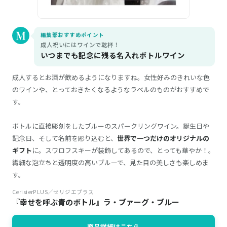
編集部おすすめポイント
成人祝いにはワインで乾杯！
いつまでも記念に残る名入れボトルワイン
成人するとお酒が飲めるようになりますね。女性好みのきれいな色
のワインや、とっておきたくなるようなラベルのものがおすすめで
す。
ボトルに直接彫刻をしたブルーのスパークリングワイン。誕生日や
記念日、そして名前を彫り込むと、
世界で一つだけのオリジナルの
ギフト
に。スワロフスキーが装飾してあるので、とっても華やか！。
繊細な泡立ちと透明度の高いブルーで、見た目の美しさも楽しめま
す。
CerisierPLUS／セリジエプラス
『幸せを呼ぶ青のボトル』ラ・ブァーグ・ブルー
商品詳細はこちら