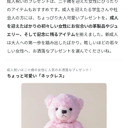
成人祝いのプレゼントは、二十歳を迎えた女性にぴったり
のアイテムもおすすめです。成人を迎えたる学生さんや社
会人の方には、ちょっぴり大人可愛いプレゼントを。
成人
を迎えたばかりの初々しい女性にお似合いの革製品やジュ
エリー、そして記念に残るアイテム
を揃えました。新成人
は大人への第一歩を踏み出したばかり。眩しいほどの若々
しい女性へ、お洒落なプレゼントを選んでくださいね。
成人祝いは二十歳の女性に人気のお洒落なプレゼント！
ちょっと可愛い「ネックレス」