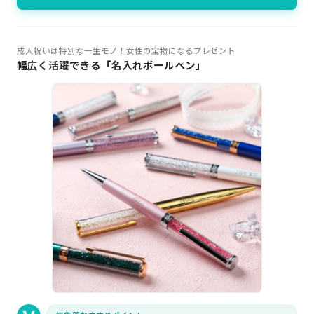
成人祝いは特別な一生モノ！女性の宝物になるプレゼント
幅広く活躍できる「名入れボールペン」