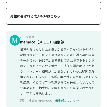
›
男性に喜ばれる成人祝いはこちら
ページ監修
memoco（メモコ）編集部
日常のちょっとしたお祝いからライフイベントの特別
な贈り物まで、ギフト選びの悩みに寄り添う専門編集
チームです。2016年から蓄積してきたギフトトレンド
のデータやノウハウを活かし、「何を贈ればいいか迷
う」「マナーや相場がわからない」といった疑問を解
消すべく、トレンド、品質、実用性の観点からアイテム
を厳選。初めてギフトを選ぶ方でも失敗しないための
見極め方や、相手の心に響く選び方の基準をわかりや
すく丁寧に解説します。
運営：株式会社MEMOCO
編集部について →