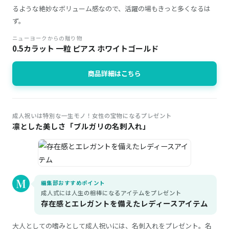
るような絶妙なボリューム感なので、活躍の場もきっと多くなるは
ず。
ニューヨークからの贈り物
0.5カラット 一粒 ピアス ホワイトゴールド
商品詳細はこちら
成人祝いは特別な一生モノ！女性の宝物になるプレゼント
凛とした美しさ「ブルガリの名刺入れ」
編集部おすすめポイント
成人式には人生の相棒になるアイテムをプレゼント
存在感とエレガントを備えたレディースアイテム
大人としての嗜みとして成人祝いには、名刺入れをプレゼント。名