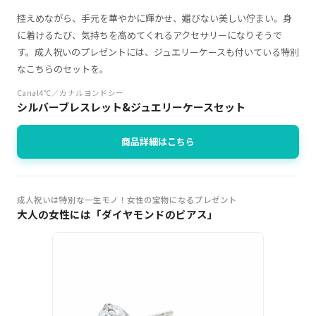
控えめながら、手元を華やかに輝かせ、媚びない美しい佇まい。身
に着けるたび、気持ちを高めてくれるアクセサリーになりそうで
す。成人祝いのプレゼントには、ジュエリーケースも付いている特別
なこちらのセットを。
Canal4℃／カナルヨンドシー
シルバーブレスレット&ジュエリーケースセット
商品詳細はこちら
成人祝いは特別な一生モノ！女性の宝物になるプレゼント
大人の女性には「ダイヤモンドのピアス」