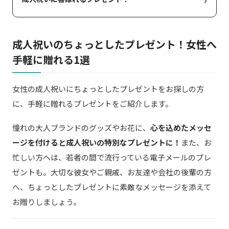
成人祝いのちょっとしたプレゼント！女性へ
手軽に贈れる1選
女性の成人祝いにちょっとしたプレゼントをお探しの方
に、手軽に贈れるプレゼントをご紹介します。
憧れの大人ブランドのグッズやお花に、
心を込めたメッセ
ージを付けると成人祝いの特別なプレゼントに！
また、お
忙しい方へは、若者の間で流行っている電子メールのプレ
ゼントも。大切な彼女やご親戚、お友達や会社の後輩の方
へ、ちょっとしたプレゼントに素敵なメッセージを添えて
お贈りしましょう。