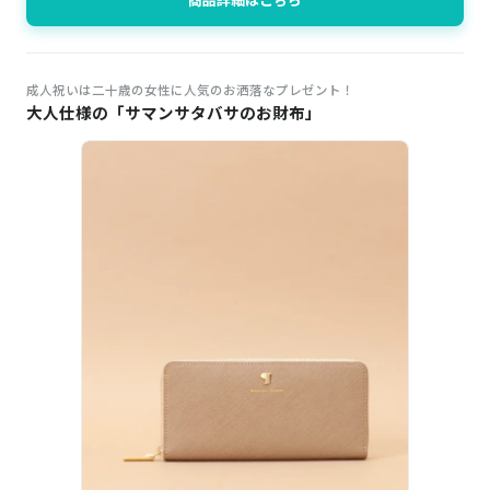
成人祝いは二十歳の女性に人気のお洒落なプレゼント！
大人仕様の「サマンサタバサのお財布」