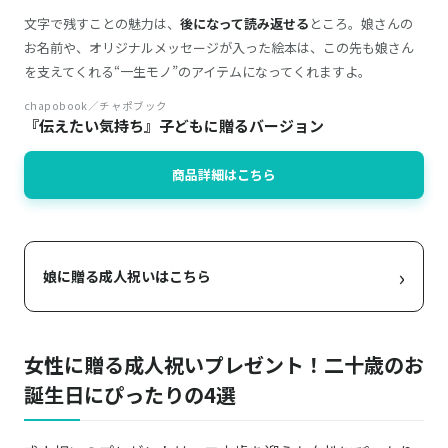
文字で残すことの魅力は、
後になって読み返せる
ところ。娘さんの
お名前や、オリジナルメッセージが入った絵本は、この先も娘さん
を支えてくれる“一生モノ”のアイテムになってくれますよ。
chapobook／チャポブック
『伝えたい気持ち』子どもに贈るバージョン
商品詳細はこちら
›
娘に贈る成人祝いはこちら
女性に贈る成人祝いプレゼント！二十歳のお
誕生日にぴったりの4選