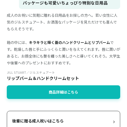
パッケージも可愛いちょっぴり特別な日用品
成人のお祝いに気軽に贈れる日用品をお探しの方へ。若い女性に人
気のジルスチュアート、お洒落なパッケージを見ただけでも喜んで
もらえそうです。
箱の中には、
キラキラと輝く蓋のハンドクリームとリプバーム
で
す。乾燥した唇と手にふっくらと潤いを与えてくれます。唇に潤いが
あると、お顔全体にも艶を纏った美しさへと導いてくれそう。大学生
や後輩へのプレゼントにおすすめです。
JILL STUART／ジルスチュアート
リップバーム＆ハンドクリームセット
商品詳細はこちら
›
後輩に贈る成人祝いはこちら