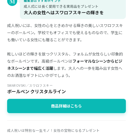
編集部おすすめポイント
成人式には長く愛用できる実用品をプレゼント
大人の女性へはスワロフスキーの輝きを
成人祝いには、女性の心をときめかせる輝きの美しいスワロフスキ
ーのボールペン。学校でもオフィスでも使えるものなので、学生に
も働いている女性にも贈ることができます。
眩しいほどの輝きを放つクリスタル、フォルムが女性らしい印象的
なボールペンです。高級ボールペンは
フォーマルなシーンからビジ
ネスシーンまで幅広く活躍
します。大人への一歩を踏み出す女性へ
のお洒落なギフトにいかがでしょう。
SWAROVSKI／スワロフスキー
ボールペン クリスタルライン
商品詳細はこちら
成人祝いは特別な一生モノ！女性の宝物になるプレゼント