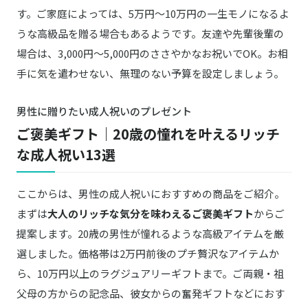
す。ご家庭によっては、5万円〜10万円の一生モノになるよ
名入れ 木製 キーリング
商品詳細はこちら
うな高級品を贈る場合もあるようです。友達や先輩後輩の
場合は、3,000円〜5,000円のささやかなお祝いでOK。お相
JBL／ジェービーエル
Amazonはこちら
WAVE BUDS 2
手に気を遣わせない、無理のない予算を設定しましょう。
KADOKAWA／カドカワ
男性に贈りたい成人祝いのプレゼント
Amazonはこちら
20代で得た知見
ご褒美ギフト｜20歳の憧れを叶えるリッチ
BON／ボン
な成人祝い13選
商品詳細はこちら
写真集
ここからは、男性の成人祝いにおすすめの商品をご紹介。
まずは
大人のリッチな気分を味わえるご褒美ギフト
からご
提案します。20歳の男性が憧れるような高級アイテムを厳
選しました。価格帯は2万円前後のプチ贅沢なアイテムか
ら、10万円以上のラグジュアリーギフトまで。ご両親・祖
父母の方からの記念品、彼女からの奮発ギフトなどにおす