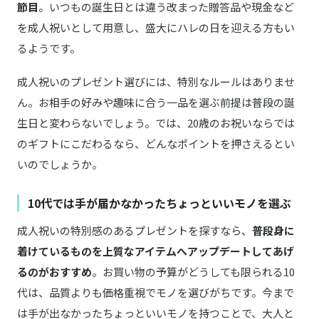
名刺入れ ハイライトステッチ
節目
。いつもの誕生日とは違う改まった贈答品や現金など
を成人祝いとして用意し、盛大にハレの日を迎える方もい
COACH／コーチ
ワイド レギュラー カット トゥ サイズ リバー
るようです。
商品詳細はこちら
シブル レザー ベルト
成人祝いのプレゼント選びには、特別なルールはありませ
Whitehouse Cox／ホワイトハウスコックス
Amazonはこちら
LondonCalf S9697L 長財布
ん。お相手の好みや趣味に合う一品を選ぶ前提は普段の誕
生日と変わらないでしょう。では、20歳のお祝いならでは
kodak／コダック
Amazonはこちら
のギフトにこだわるなら、どんなポイントを押さえるとい
インスタントカメラ Mini Shot3
いのでしょうか。
WONDER BAGGAGE／ワンダーバゲージ
楽天はこちら
デイリー 2WAY トートバッグ
10代では手が届かなかったちょっといいモノを選ぶ
成人祝いの特別感のあるプレゼントを探すなら、
普段身に
SOW EXPERIENCE／ソウ・エクスペリエンス
商品詳細はこちら
オーダーシューズチケット
着けているものを上質なアイテムへアップデートしてあげ
るのがおすすめ
Flathority／フラソリティ
。お買い物の予算がどうしても限られる10
ホーウィン シェルコードバン シューホーン
商品詳細はこちら
代は、品質よりも価格重視でモノを選びがちです。今まで
型キーホルダー
は手が出なかったちょっといいモノを持つことで、大人と