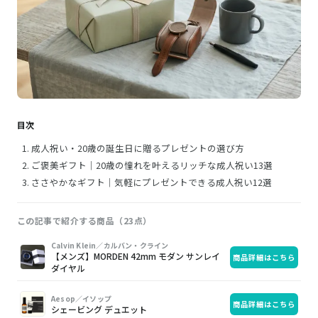
目次
成人祝い・20歳の誕生日に贈るプレゼントの選び方
ご褒美ギフト｜20歳の憧れを叶えるリッチな成人祝い13選
ささやかなギフト｜気軽にプレゼントできる成人祝い12選
この記事で紹介する商品（23点）
画
商
購
Calvin Klein／カルバン・クライン
【メンズ】MORDEN 42mm モダン サンレイ
商品詳細はこちら
像
品
入
ダイヤル
Aesop／イソップ
商品詳細はこちら
シェービング デュエット