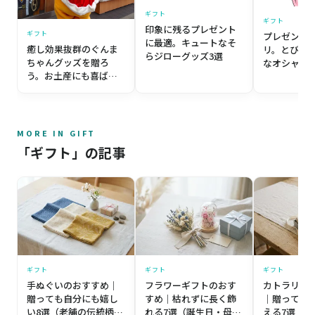
ギフト
ギフト
印象に残るプレゼント
ギフト
プレゼント
に最適。キュートなそ
癒し効果抜群のぐんま
リ。とびっ
らジローグッズ3選
ちゃんグッズを贈ろ
なオシャレ
う。お土産にも喜ばれ
マリーちゃ
るおすすめグッズ2選
MORE IN GIFT
「ギフト」の記事
ギフト
ギフト
ギフト
手ぬぐいのおすすめ｜
フラワーギフトのおす
カトラリー
贈っても自分にも嬉し
すめ｜枯れずに長く飾
｜贈っても
い8選（老舗の伝統柄か
れる7選（誕生日・母の
える7選（