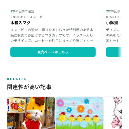
2
本の記事で選定
2
本の記事で選
SNOOPY／スヌーピー
DISNEY／デ
木箱入マグ
小鉢揃
スヌーピーの透かし彫りをあしらった特別感のある木
ディズニーの
箱に収めてお届けするマグカップです。イラスト入り
の糸をモチー
のデザインで、コーヒーを片手にゆっくり過ごすひと
器セットです
ときを大好きなスヌーピーとともに彩ります。木箱の
ん、小さなお
まま手渡せる仕立ては、誕生日やクリスマスのちょっ
だける一品。
販売ページはこちら
とした贈り物にふさわしい一品です。
の贈り物とし
す。
RELATED
関連性が高い記事