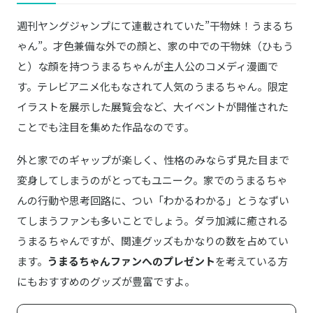
週刊ヤングジャンプにて連載されていた”干物妹！うまるち
コーラに飛びつくうまるちゃん！見た目もか
Amazonはこちら
わいいグッズに注目
ゃん”。才色兼備な外での顔と、家の中での干物妹（ひもう
と）な顔を持つうまるちゃんが主人公のコメディ漫画で
かぶるだけでうまるちゃん！販売店で買うの
Amazonはこちら
す。テレビアニメ化もなされて人気のうまるちゃん。限定
が照れる方は通販で♡
イラストを展示した展覧会など、大イベントが開催された
ことでも注目を集めた作品なのです。
外と家でのギャップが楽しく、性格のみならず見た目まで
変身してしまうのがとってもユニーク。家でのうまるちゃ
んの行動や思考回路に、つい「わかるわかる」とうなずい
てしまうファンも多いことでしょう。ダラ加減に癒される
うまるちゃんですが、関連グッズもかなりの数を占めてい
ます。
うまるちゃんファンへのプレゼント
を考えている方
にもおすすめのグッズが豊富ですよ。