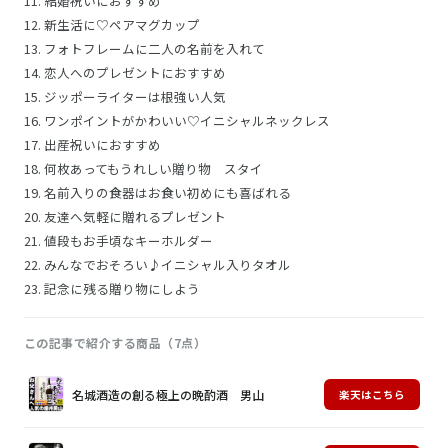
結婚祝いにおすすめ
新生活に♡ペアマグカップ
フォトフレームに二人の名前を入れて
恋人へのプレゼントにおすすめ
ジッポーライターは根強い人気
ワンポイントがかわいい♡イニシャルネックレス
出産祝いにおすすめ
何枚あってもうれしい贈り物 スタイ
名前入りの食器はお食い初めにも喜ばれる
友達へ気軽に贈れるプレゼント
値段もお手頃なキーホルダー
みんなでおそろい♪イニシャル入りタオル
記念に残る贈り物にしよう
この記事で紹介する商品（7点）
画
商
購
名城酒造の創る極上の晩酌酒 男山
楽天はこちら
像
品
入