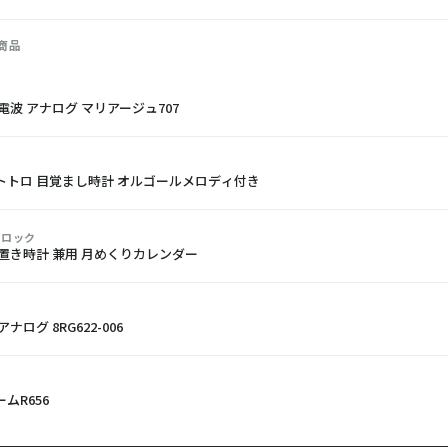
商品
電波 アナログ マリアージュ707
トトロ 目覚まし時計 オルゴールメロディ付き
クロック
 置き時計 兼用 月めくりカレンダー
ナログ 8RG622-006
ムR656