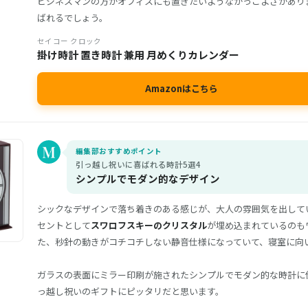
ビジネスマンの方がオフィスにも置きたいようなかっこよさがあり
ばれるでしょう。
セイコー クロック
掛け時計 置き時計 兼用 月めくりカレンダー
Amazonはこちら
編集部おすすめポイント
引っ越し祝いに喜ばれる時計5選4
シンプルでモダン的なデザイン
シックなデザインで落ち着きのある感じが、大人の雰囲気を出して
セントとして
スワロフスキーのクリスタル
が埋め込まれているのも
た、秒針の動きがコチコチしない静音仕様になっていて、寝室に向
ガラスの表面にミラー印刷が施されたシンプルでモダン的な時計に
っ越し祝いのギフトにピッタリだと思います。