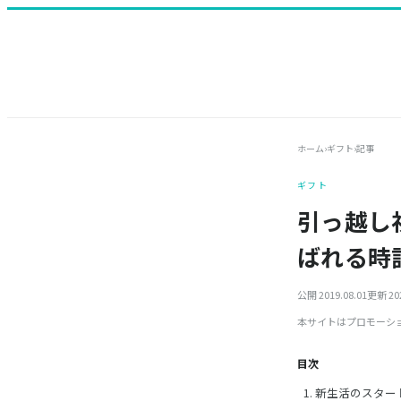
ホーム
›
ギフト
›
記事
ギフト
引っ越し
ばれる時
公開 2019.08.01
更新 202
本サイトはプロモーシ
目次
新生活のスター