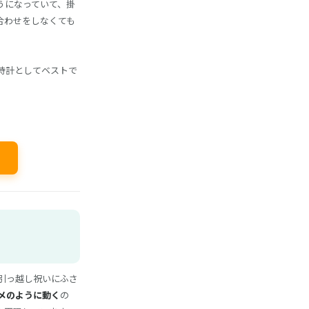
うになっていて、掛
合わせをしなくても
時計としてベストで
引っ越し祝いにふさ
メのように動く
の