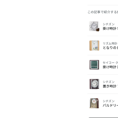
この記事で紹介する
画
商
購
シチズン
像
品
入
掛け時計 
リズム時計
となりの
セイコー 
掛け時計
シチズン
置き時計 ア
シチズン
パルドリー