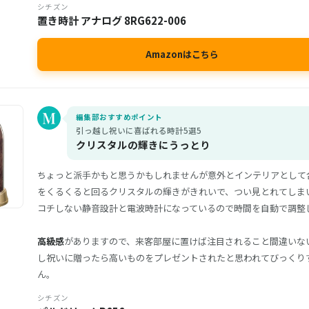
シチズン
置き時計 アナログ 8RG622-006
Amazonはこちら
編集部おすすめポイント
引っ越し祝いに喜ばれる時計5選5
クリスタルの輝きにうっとり
ちょっと派手かもと思うかもしれませんが意外とインテリアとして
をくるくると回るクリスタルの輝きがきれいで、つい見とれてしま
コチしない静音設計と電波時計になっているので時間を自動で調整
高級感
がありますので、来客部屋に置けば注目されること間違いな
し祝いに贈ったら高いものをプレゼントされたと思われてびっくり
ん。
シチズン