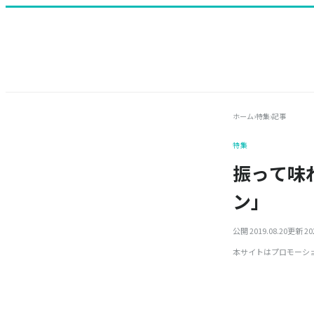
ホーム
›
特集
›
記事
特集
振って味
ン」
公開 2019.08.20
更新 202
本サイトはプロモーシ