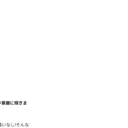
ラ華麗に輝きま
いなし!そんな