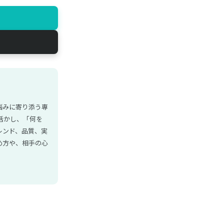
悩みに寄り添う専
活かし、「何を
レンド、品質、実
め方や、相手の心