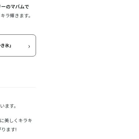
リーのマバムで
ラキラ輝きます。
。
›
かき氷」
います。
らに美しくキラキ
ります!