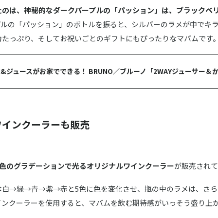
たのは、神秘的なダークパープルの「パッション」は、ブラックベ
プルの「パッション」のボトルを振ると、シルバーのラメが中でキ
力たっぷり、そしてお祝いごとのギフトにもぴったりなマバムです
&ジュースがお家でできる！ BRUNO／ブルーノ「2WAYジューサー＆
ワインクーラーも販売
5色のグラデーションで光るオリジナルワインクーラー
が販売されて
は白→緑→青→紫→赤と5色に色を変化させ、瓶の中のラメは、さ
インクーラーを使用すると、マバムを飲む期待感がいっそう盛り上が