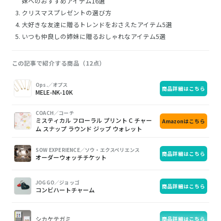
妹へのおすすめアイテム16選
クリスマスプレゼントの選び方
大好きな友達に贈るトレンドをおさえたアイテム5選
いつも仲良しの姉妹に贈るおしゃれなアイテム5選
この記事で紹介する商品（12点）
画
商
購
Ops.／オプス
商品詳細はこちら
像
品
入
MELE-NK-10K
COACH／コーチ
ミスティカル フローラル プリント C チャー
Amazonはこちら
ム スナップ ラウンド ジップ ウォレット
SOW EXPERIENCE／ソウ・エクスペリエンス
商品詳細はこちら
オーダーウォッチチケット
JOGGO／ジョッゴ
商品詳細はこちら
コンビハートチャーム
シカケテガミ
商品詳細はこちら