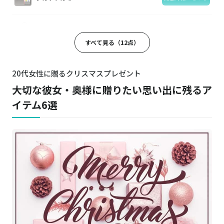
カシミヤ大判ストール
商品詳細はこちら
すべて見る（12点）
A'pieu／アピュー
商品詳細はこちら
ジューシーパン ティント（R）
20代女性に贈るクリスマスプレゼント
大切な彼女・奥様に贈りたい思い出に残るア
Kailijumei／カイリジュメイ
商品詳細はこちら
フラワーネイルオイル
イテム6選
CHRISTIAN DIOR／クリスチャンディオール
商品詳細はこちら
ミスディオール ローズ＆ローズ
miffy 充電式カイロ
Amazonはこちら
Foo Tokyo／フートウキョウ
商品詳細はこちら
インテリア ライク シルクキャップ