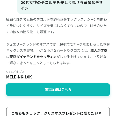
20代女性のデコルテを美しく見せる華奢なデザ
イン
繊細な輝きで女性のデコルテを飾る華奢ネックレス。シーンを問わ
ず身につけやすく、サイズを気にしなくてもよいので、付き合いた
ての彼女の贈り物にも最適です。
ジュエリーブランドのオプスでは、超小粒モチーフをあしらった華奢
ネックレスを展開。小さな小さなハートやクロスには、
職人が丁寧
に天然ダイヤモンドをセッティング
して仕上げています。さりげな
い輝きにきっとキュンとしてもらえるはず。
Ops.／オプス
MELE-NK-10K
商品詳細はこちら
こちらもチェック！クリスマスプレゼントに贈りたいネ
›