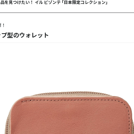
品を見つけたい！ イル ビゾンテ ｢日本限定コレクション｣
群！
ップ型のウォレット