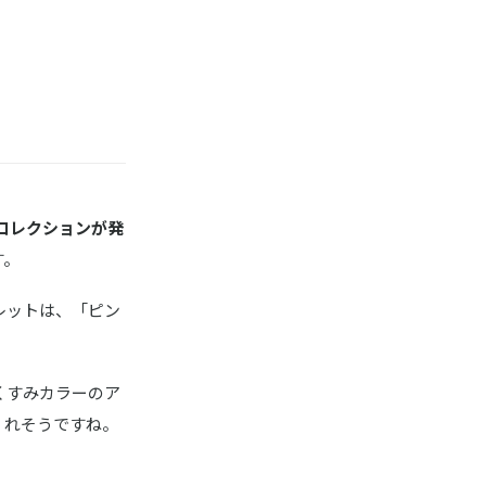
コレクションが発
す。
レットは、「ピン
くすみカラーのア
くれそうですね。