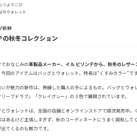
もつよろこび
型のウォレット
が新鮮
テの秋冬コレクション
クでおなじみの
革製品メーカー、イル ビゾンテから、秋冬のレザー
。
今回のアイテムはバッグとウォレット、特長は“くすみカラー”で
合いが魅力の新作は、熟練した職人の手によるもの。バッグとウォ
オリーブドラブ」「クレイグレー」の３色で展開されています。
グとウォレットは、全国の店舗とオンラインストアで順次発売中。
感はあるけど主張しすぎず、秋のコーディネートにうまく調和して
が出てくるのも魅力です。