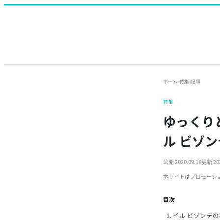
ホーム
›
特集
›
記事
特集
ゆっくり
ル ビゾ
公開 2020.09.18
更新 202
本サイトはプロモーシ
目次
イル ビゾンテ