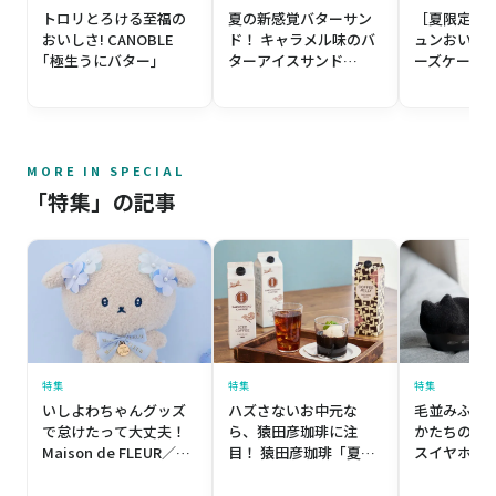
トロリとろける至福の
夏の新感覚バターサン
［夏限定！
おいしさ! CANOBLE
ド！ キャラメル味のバ
ュンおいし
｢極生うにバター｣
ターアイスサンド
ーズケーキ！M
PRESS BUTTER SAND
CHEESEC
／プレスバターサンド
ーチーズケーキ
バターアイスクリーム
CHEESECAK
〈キャラメル〉・クッ
キーセット
MORE IN SPECIAL
「特集」の記事
特集
特集
特集
いしよわちゃんグッズ
ハズさないお中元な
毛並みふわ
で怠けたって大丈夫！
ら、猿田彦珈琲に注
かたちの完
Maison de FLEUR／メ
目！ 猿田彦珈琲「夏の
スイヤホン r
ゾン ド フルール「いし
贈り物」
ディウス「NE
よわちゃん」初コラボ
wireless e