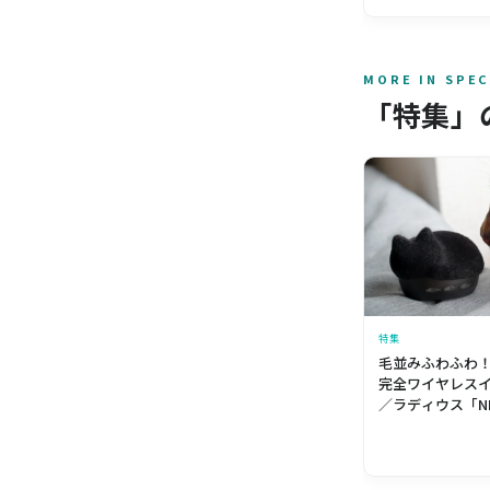
Lemon
MORE IN SPEC
「特集」
特集
毛並みふわふわ
完全ワイヤレスイヤ
／ラディウス「NEK
wireless earp
フロッキーver.」