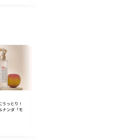
特集
特集
初登場！麻辣フレーバーのミッ
にうっとり！
お洒落なフェイラー
クスナッツ！ and/or Granola／
ェルナンダ「モ
にプレゼント！ FEI
アンドオアグラノーラ 花椒香
ラー 父の日に贈りたい
る“麻辣ミックスナッツ”
ンカチギフト「スマ
アコレクション」