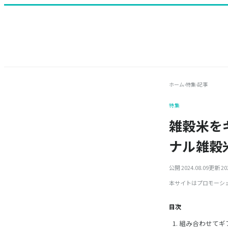
ホーム
›
特集
›
記事
特集
雑穀米を
ナル雑穀
公開 2024.08.09
更新 202
本サイトはプロモーシ
目次
組み合わせてギ