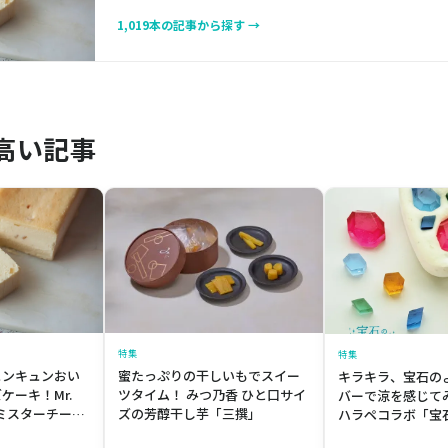
1,019本の記事から探す →
高い記事
特集
特集
ュンキュンおい
蜜たっぷりの干しいもでスイー
キラキラ、宝石の
ケーキ！Mr.
ツタイム！ みつ乃香 ひと口サイ
バーで涼を感じて
E／ミスターチーズ
ズの芳醇干し芋「三撰」
ハラペコラボ「宝
SECAKE
ー」