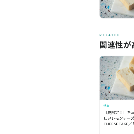
RELATED
関連性が
特集
［夏限定！］キ
しいレモンチーズ
CHEESECAK
ケーキ Mr. CHEE