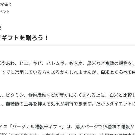
20通り
ゼント
米
てギフトを贈ろう！
米やあわ、ヒエ、キビ、ハトムギ、もち麦、黒米など複数の穀物を
。すでに常用している方もあるかもしれませんが、
白米とくらべて
ム、ビタミン、食物繊維などが豊かにふくまれる上に、白米と比較
く、血糖値の上昇を抑える効果が期待できます。だからダイエット
マイライス「パーソナル雑穀米ギフト」は、購入ページで15種類の雑穀