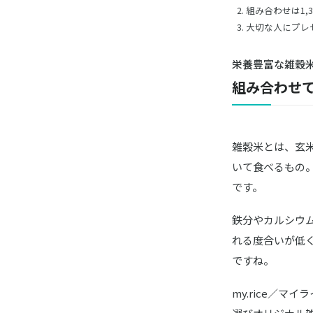
組み合わせは1,3
大切な人にプレ
栄養豊富な雑穀
組み合わせ
雑穀米とは、玄
いて食べるもの
です。
鉄分やカルシウ
れる度合いが低
ですね。
my.rice／