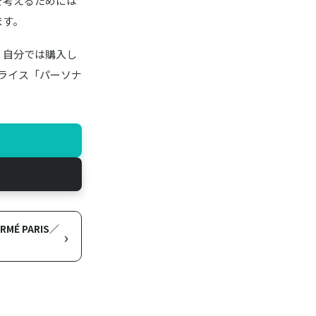
を考えるためには
ます。
。自分では購入し
イライス「パーソナ
É PARIS／
›