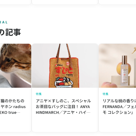
IAL
の記事
特集
特集
！猫のかたちの
アニヤ×すしのこ、スペシャル
リアルな桃の香り
ホン radius
お茶目なバッグに注目！ ANYA
FERNANDA／フ
O true
HINDMARCH／アニヤ・ハイン
モ コレクション」
hones ふわふわ
ドマーチ 「すしのこ」コラボト
ート＆レザーアイテム