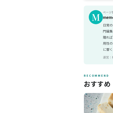
ページ
mem
日常の
門編集
贈れば
用性の
に響く
運営：
RECOMMEND
おすすめ