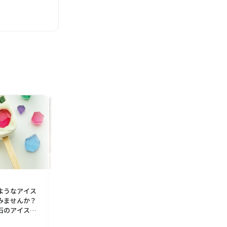
特集
特集
ようなアイス
黒猫ラベルがチャーミングな夏
美髪をめざすシルク
みませんか？
のおすすめビール！サンクトガ
ャップ ReFa／リファ
石のアイスバ
ーレン「黒猫のおきもちビー
SILK PEARL（リ
ル」
ル）」