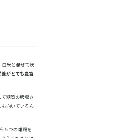
、白米と混ぜて炊
栄養がとても豊富
して糖質の吸収さ
にも向いているん
から５つの雑穀を