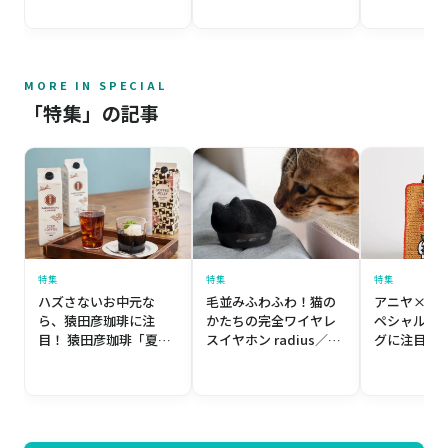
芳醇干し芋
ル「Sonny Angel mini
CHEESECAKE／ミスタ
figure Flower Gift」
ーチーズケーキ Mr.
CHEESECAKE Lemon
MORE IN SPECIAL
「特集」の記事
特集
特集
特集
ハズさないお中元な
毛並みふわふわ！猫の
アニヤ×す
ら、猿田彦珈琲に注
かたちの完全ワイヤレ
ペシャルお
目！ 猿田彦珈琲「夏の
スイヤホン radius／ラ
グに注目！ A
贈り物」
ディウス「NEKO true
HINDMAR
wireless earphones
ヤ・ハイン
ふわふわフロッキー
「すしのこ
ver.」
ート＆レザ