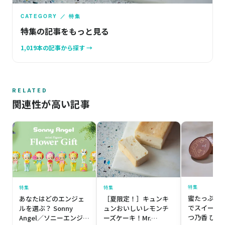
CATEGORY ／ 特集
特集の記事をもっと見る
1,019本の記事から探す →
RELATED
関連性が高い記事
特集
特集
特集
蜜たっぷり
あなたはどのエンジェ
［夏限定！］キュンキ
でスイーツタ
ルを選ぶ？ Sonny
ュンおいしいレモンチ
つ乃香 ひと
Angel／ソニーエンジェ
ーズケーキ！Mr.