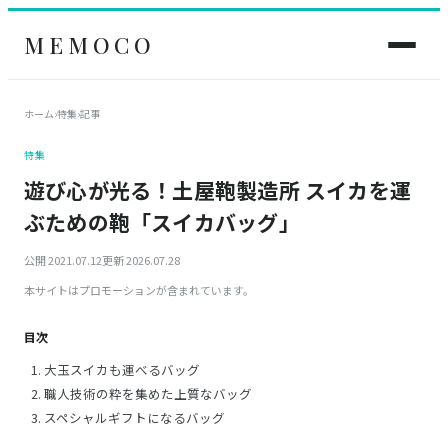
MEMOCO
ホーム
›
特集
›
記事
特集
遊び心が光る！土屋鞄製造所 スイカを運
ぶための鞄「スイカバッグ」
公開 2021.07.12
更新 2026.07.28
本サイトはプロモーションが含まれています。
目次
大玉スイカも運べるバッグ
職人技術の粋を集めた上質なバッグ
スペシャルギフトになるバッグ