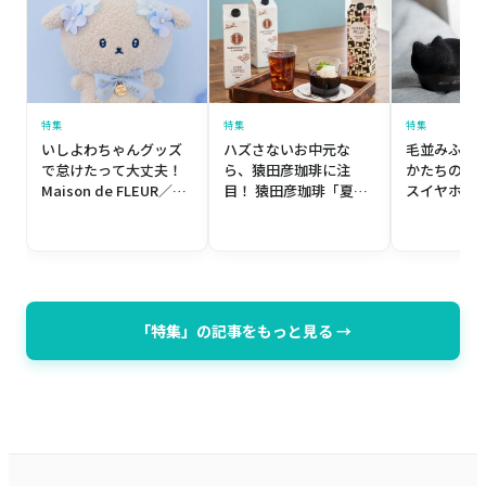
特集
特集
特集
いしよわちゃんグッズ
ハズさないお中元な
毛並みふわ
で怠けたって大丈夫！
ら、猿田彦珈琲に注
かたちの完
Maison de FLEUR／メ
目！ 猿田彦珈琲「夏の
スイヤホン r
ゾン ド フルール「いし
贈り物」
ディウス「NE
よわちゃん」初コラボ
wireless e
レーションアイテム
ふわふわフ
ver.」
「特集」の記事をもっと見る →