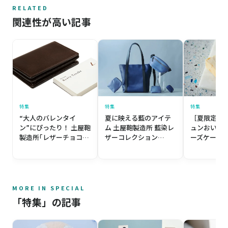
RELATED
関連性が高い記事
特集
特集
特集
“大人のバレンタイ
夏に映える藍のアイテ
［夏限定！
ン”にぴったり！ 土屋鞄
ム 土屋鞄製造所 藍染レ
ュンおいし
製造所｢レザーチョコレ
ザーコレクション
ーズケーキ！M
ートシリーズ｣
「JAPANMOTIF Ai」
CHEESEC
ーチーズケーキ
CHEESECAK
MORE IN SPECIAL
「特集」の記事