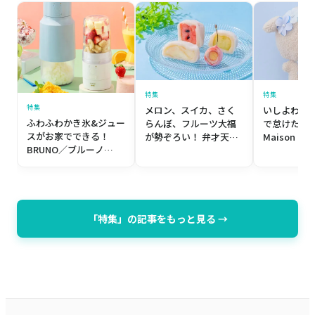
特集
特集
特集
メロン、スイカ、さく
いしよわち
ふわふわかき氷&ジュー
らんぼ、フルーツ大福
で怠けたっ
スがお家でできる！
が勢ぞろい！ 弁才天
Maison de
BRUNO／ブルーノ
「夏のフルーツ大福4種
ゾン ド フ
「2WAYジューサー＆か
セット」
よわちゃん
き氷」
レーション
「特集」の記事をもっと見る →