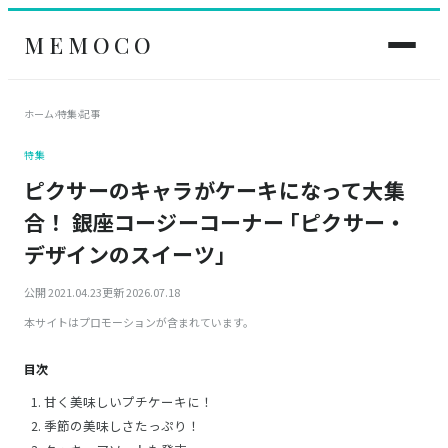
MEMOCO
ホーム
›
特集
›
記事
特集
ピクサーのキャラがケーキになって大集
合！ 銀座コージーコーナー ｢ピクサー・
デザインのスイーツ｣
公開 2021.04.23
更新 2026.07.18
本サイトはプロモーションが含まれています。
目次
甘く美味しいプチケーキに！
季節の美味しさたっぷり！